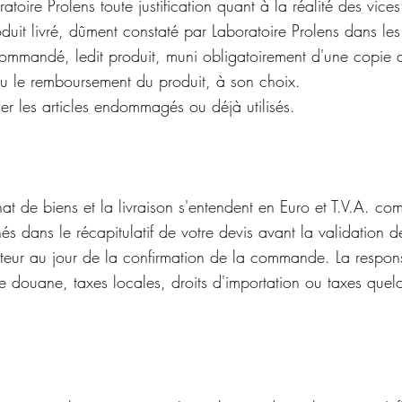
atoire Prolens toute justification quant à la réalité des vic
it livré, dûment constaté par Laboratoire Prolens dans les 3
mmandé, ledit produit, muni obligatoirement d'une copie de 
ou le remboursement du produit, à son choix.
ser les articles endommagés ou déjà utilisés.
at de biens et la livraison s'entendent en Euro et T.V.A. com
és dans le récapitulatif de votre devis avant la validation
heteur au jour de la confirmation de la commande. La respons
e douane, taxes locales, droits d'importation ou taxes quel