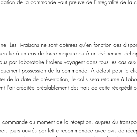
idation de la commande vaut preuve de l'intégralité de la
ine. Les livraisons ne sont opérées qu'en fonction des dispon
aison lié à un cas de force majeure ou à un évènement échap
dus par Laboratoire Prolens voyagent dans tous les cas aux r
ysiquement possession de la commande. A défaut pour le clie
r de la date de présentation, le colis sera retourné à Labo
nt l'ait créditée préalablement des frais de cette réexpéditio
e commande au moment de la réception, auprès du transporte
 trois jours ouvrés par lettre recommandée avec avis de récep