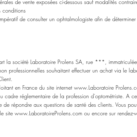
rales de vente exposées ci-dessous sauf modalités contraire
s conditions
impératif de consulter un ophtalmologiste afin de déterminer 
part la société Laboratoire Prolens SA, rue ***, immatricul
 professionnelles souhaitant effectuer un achat via le labor
lient.
ploitant en France du site internet
www.Laboratoire
Prolens.co
 du cadre réglementaire de la profession d'optométriste. A ce
e de répondre aux questions de santé des clients. Vous pou
le site
www.LaboratoireProlens.com
ou encore sur rendez-