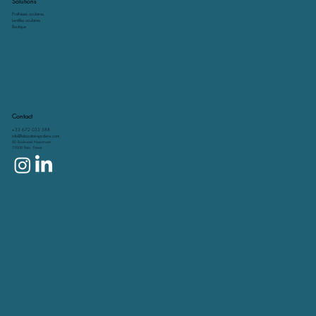
Solutions
Prothèses oculaires
Lentilles oculaires
Boutique
Contact
+33 672 033 588
info@laboratoireprolens.com
80 Boulevard Haussmann
75008 Paris, France