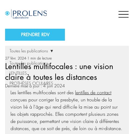
PRENDRE RDV
Toutes les publications
27 févr. 2024
1 min de lecture
Toutes les publications
Lentilles multifocales : une vision
LENTILLES
claire à toutes les distances
PROTHÈSES OCULAIRES
Dernière mise à jour :
4 juin 2024
Les lentilles multifocales sont des 
lentilles de contact
conçues pour corriger la presbytie, un trouble de la 
vision lié à l'âge qui rend difficile la mise au point sur 
les objets rapprochés. Elles comportent plusieurs zones 
de puissance, permettant une vision claire à différentes 
distances, que ce soit de près, de loin ou à mi-distance.