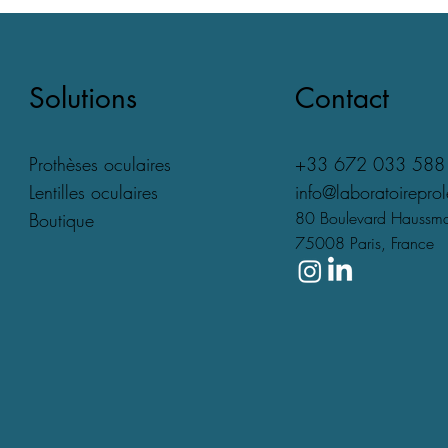
Solutions
Contact
Prothèses oculaires
+33 672 033 588
Lentilles oculaires
info@laboratoirepro
80 Boulevard Hauss
Boutique
75008 Paris, France