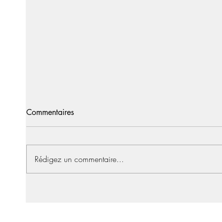
Commentaires
Rédigez un commentaire...
Lentilles multifocales pour la
Les av
presbytie : un guide complet
soupl