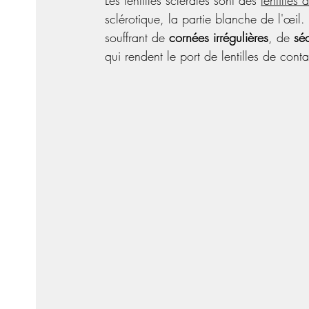
Les lentilles sclérales sont des 
lentilles
sclérotique, la partie blanche de l'œil
souffrant de 
cornées irrégulières
, de 
sé
qui rendent le port de lentilles de cont