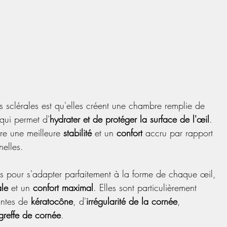
les sclérales est qu'elles créent une chambre remplie de 
 qui permet d'
hydrater et de protéger la surface de l'œil
. 
ure une meilleure 
stabilité
 et un 
confort
 accru par rapport 
nelles.
sées pour s'adapter parfaitement à la forme de chaque œil, 
le 
et un 
confort maximal
. Elles sont particulièrement 
ntes de 
kératocône
, d'
irrégularité de la cornée
, 
greffe de cornée
.