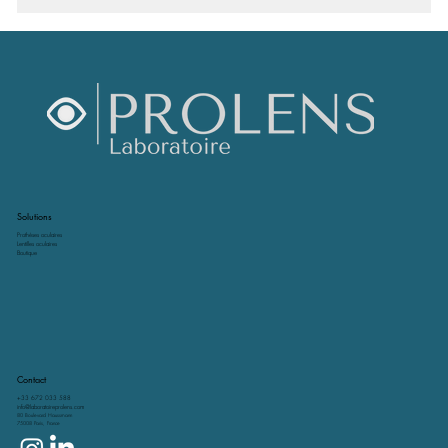
Comprendre les prothèses oculaires avec
Laboratoire Prolens
Solutions
Prothèses oculaires
Lentilles oculaires
Boutique
Contact
+33 672 033 588
info@laboratoireprolens.com
80 Boulevard Haussmann
75008 Paris, France