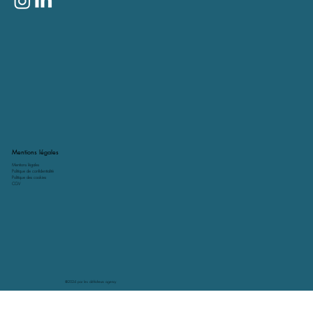
Mentions légales
Mentions légales
Politique de confidentialité
Politique des cookies
CGV
@2024 par les défricheurs agency